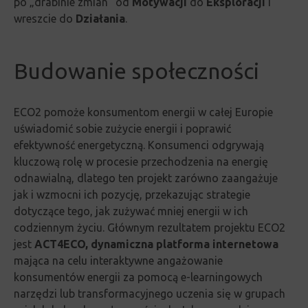
po „drabinie zmian” od
Motywacji
do
Eksploracji
i
wreszcie do
Działania
.
Budowanie społeczności
ECO2 pomoże konsumentom energii w całej Europie
uświadomić sobie zużycie energii i poprawić
efektywność energetyczną.
Konsumenci odgrywają
kluczową rolę w procesie przechodzenia na energię
odnawialną, dlatego ten projekt zarówno zaangażuje
jak i wzmocni ich pozycję, przekazując strategie
dotyczące tego, jak zużywać mniej energii w ich
codziennym życiu.
Głównym rezultatem projektu ECO2
jest
ACT4ECO, dynamiczna platforma
internetowa
mająca na celu interaktywne angażowanie
konsumentów energii za pomocą e-learningowych
narzędzi lub transformacyjnego uczenia się w grupach