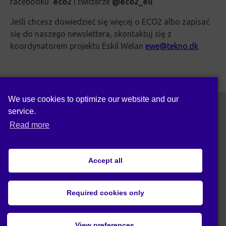
facebooku
eco2
i twitterze
@eco2_eu
Jeśli chcesz dowiedzieć się więcej o ECO2 albo zapisać
się do naszego newslettera, skontaktuj się z
koordynatorem projektu Eskil Welan
ewe@tekno.dk
We use cookies to optimize our website and our
service.
Read more
Follow us on:
Accept all
Cookie policy (EU)
Privacy statement (EU)
Required cookies only
© 2019 Act4Eco. All rights reserved.
View preferences