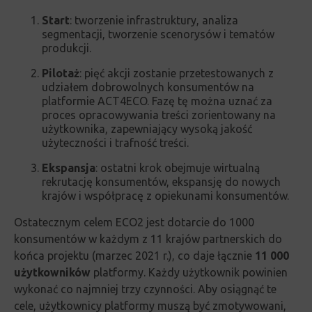
Start
:
tworzenie infrastruktury, analiza
segmentacji, tworzenie scenorysów i tematów
produkcji.
Pilotaż
:
pięć akcji zostanie przetestowanych z
udziałem dobrowolnych konsumentów na
platformie ACT4ECO.
Fazę tę można uznać za
proces opracowywania treści zorientowany na
użytkownika, zapewniający wysoką jakość
użyteczności i trafność treści.
Ekspansja
:
ostatni krok obejmuje wirtualną
rekrutację konsumentów, ekspansję do nowych
krajów i współpracę z opiekunami konsumentów.
Ostatecznym celem ECO2 jest dotarcie do 1000
konsumentów w każdym z 11 krajów partnerskich do
końca projektu (marzec 2021 r.), co daje łącznie
11 000
użytkowników
platformy.
Każdy użytkownik powinien
wykonać co najmniej trzy czynności.
Aby osiągnąć te
cele, użytkownicy platformy muszą być zmotywowani,