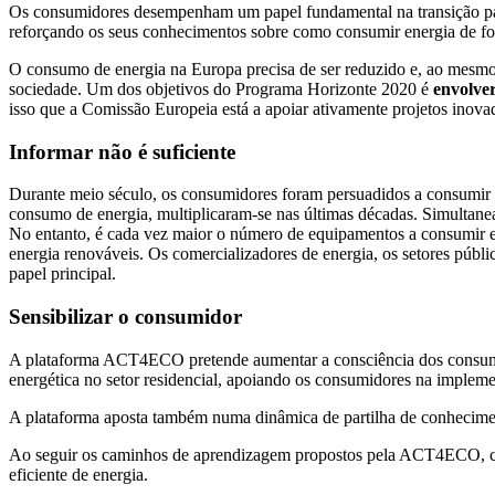
Os consumidores desempenham um papel fundamental na transição para
reforçando os seus conhecimentos sobre como consumir energia de fo
O consumo de energia na Europa precisa de ser reduzido e, ao mesmo 
sociedade. Um dos objetivos do Programa Horizonte 2020 é
envolver
isso que a Comissão Europeia está a apoiar ativamente projetos inov
Informar não é suficiente
Durante meio século, os consumidores foram persuadidos a consumir m
consumo de energia, multiplicaram-se nas últimas décadas. Simultanea
No entanto, é cada vez maior o número de equipamentos a consumir ener
energia renováveis. Os comercializadores de energia, os setores públi
papel principal.
Sensibilizar o consumidor
A plataforma ACT4ECO pretende aumentar a consciência dos consumido
energética no setor residencial, apoiando os consumidores na implemen
A plataforma aposta também numa dinâmica de partilha de conheciment
Ao seguir os caminhos de aprendizagem propostos pela ACT4ECO, c
eficiente de energia.