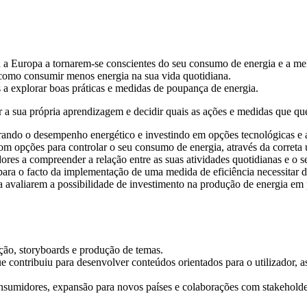
Europa a tornarem-se conscientes do seu consumo de energia e a melho
re como consumir menos energia na sua vida quotidiana.
 explorar boas práticas e medidas de poupança de energia.
a sua própria aprendizagem e decidir quais as ações e medidas que que
ndo o desempenho energético e investindo em opções tecnológicas e ap
 com opções para controlar o seu consumo de energia, através da correta
dores a compreender a relação entre as suas atividades quotidianas e o 
 para o facto da implementação de uma medida de eficiência necessit
a avaliarem a possibilidade de investimento na produção de energia em
ção, storyboards e produção de temas.
 contribuiu para desenvolver conteúdos orientados para o utilizador, a
onsumidores, expansão para novos países e colaborações com stakehold