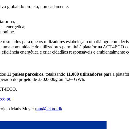
tivo global do projeto, nomeadamente:
ataforma;
ia energética;
 online.
resultados para que os utilizadores estabeleçam um diálogo com decisor
 de uma comunidade de utilizadores permitirá à plataforma ACT4ECO con
 eficiência energética e criar cidadãos responsáveis e ambientalmente c
 dos
11 países parceiros,
totalizando
11.000 utilizadores
para a plataf
 esperado do projeto de 330.000kg ou 4,2~ GWh.
CT4ECO.
co.pt
.
 projeto Mads Meyer
mm@tekno.dk