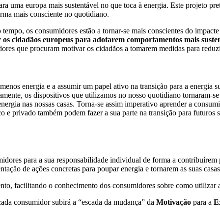
 uma europa mais sustentável no que toca à energia. Este projeto pre
rma mais consciente no quotidiano.
tempo, os consumidores estão a tornar-se mais conscientes do impacte 
 os cidadãos europeus para adotarem comportamentos mais sustentáv
adores que procuram motivar os cidadãos a tomarem medidas para reduz
enos energia e a assumir um papel ativo na transição para a energia s
mente, os dispositivos que utilizamos no nosso quotidiano tornaram-se 
gia nas nossas casas. Torna-se assim imperativo aprender a consumir a 
co e privado também podem fazer a sua parte na transição para futuros 
res para a sua responsabilidade individual de forma a contribuírem 
tação de ações concretas para poupar energia e tornarem as suas casas 
o, facilitando o conhecimento dos consumidores sobre como utilizar a
ada consumidor subirá a “escada da mudança” da
Motivação
para a
E