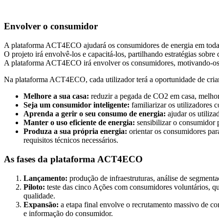
Envolver o consumidor
A plataforma ACT4ECO ajudará os consumidores de energia em toda a 
O projeto irá envolvê-los e capacitá-los, partilhando estratégias sob
A plataforma ACT4ECO irá envolver os consumidores, motivando-os a
Na plataforma ACT4ECO, cada utilizador terá a oportunidade de criar 
Melhore a sua casa:
reduzir a pegada de CO2 em casa, melhora
Seja um consumidor inteligente:
familiarizar os utilizadores
Aprenda a gerir o seu consumo de energia:
ajudar os utiliza
Manter o uso eficiente de energia:
sensibilizar o consumidor
Produza a sua própria energia:
orientar os consumidores par
requisitos técnicos necessários.
As fases da plataforma ACT4ECO
Lançamento:
produção de infraestruturas, análise de segmenta
Piloto:
teste das cinco Ações com consumidores voluntários, que
qualidade.
Expansão:
a etapa final envolve o recrutamento massivo de c
e informação do consumidor.