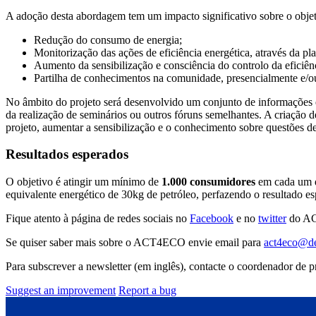
A adoção desta abordagem tem um impacto significativo sobre o obje
Redução do consumo de energia;
Monitorização das ações de eficiência energética, através da pl
Aumento da sensibilização e consciência do controlo da eficiênc
Partilha de conhecimentos na comunidade, presencialmente e/ou
No âmbito do projeto será desenvolvido um conjunto de informações e 
da realização de seminários ou outros fóruns semelhantes. A criação
projeto, aumentar a sensibilização e o conhecimento sobre questões de
Resultados esperados
O objetivo é atingir um mínimo de
1.000 consumidores
em cada um
equivalente energético de 30kg de petróleo, perfazendo o resultado
Fique atento à página de redes sociais no
Facebook
e no
twitter
do A
Se quiser saber mais sobre o ACT4ECO envie email para
act4eco@de
Para subscrever a newsletter (em inglês), contacte o coordenador de
Suggest an improvement
Report a bug