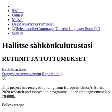
Sisällöt
Uutiset
Meistä
Usein kysytyt kysymykset
fi
Sign in
Hallitse sähkönkulutustasi
RUTIINIT JA TOTTUMUKSET
Back to actions
Suggest an improvement
Report a bug
This project has received funding from European Union's Horizon
2020 research and innovation programme under grant agreement No
784988.
Follow us on: