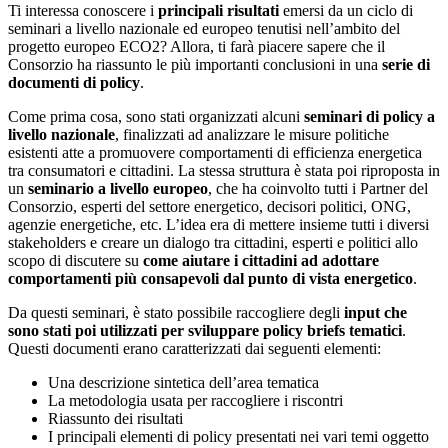
Ti interessa conoscere i
principali risultati
emersi da un ciclo di
seminari a livello nazionale ed europeo tenutisi nell’ambito del
progetto europeo ECO2? Allora, ti farà piacere sapere che il
Consorzio ha riassunto le più importanti conclusioni in una
serie di
documenti di policy
.
Come prima cosa, sono stati organizzati alcuni
seminari di policy a
livello nazionale
, finalizzati ad analizzare le misure politiche
esistenti atte a promuovere comportamenti di efficienza energetica
tra consumatori e cittadini. La stessa struttura è stata poi riproposta in
un
seminario a livello europeo
, che ha coinvolto tutti i Partner del
Consorzio, esperti del settore energetico, decisori politici, ONG,
agenzie energetiche, etc. L’idea era di mettere insieme tutti i diversi
stakeholders e creare un dialogo tra cittadini, esperti e politici allo
scopo di discutere su
come aiutare i cittadini ad adottare
comportamenti più consapevoli dal punto di vista energetico
.
Da questi seminari, è stato possibile raccogliere degli
input che
sono stati poi utilizzati per sviluppare policy briefs tematici
.
Questi documenti erano caratterizzati dai seguenti elementi:
Una descrizione sintetica dell’area tematica
La metodologia usata per raccogliere i riscontri
Riassunto dei risultati
I principali elementi di policy presentati nei vari temi oggetto