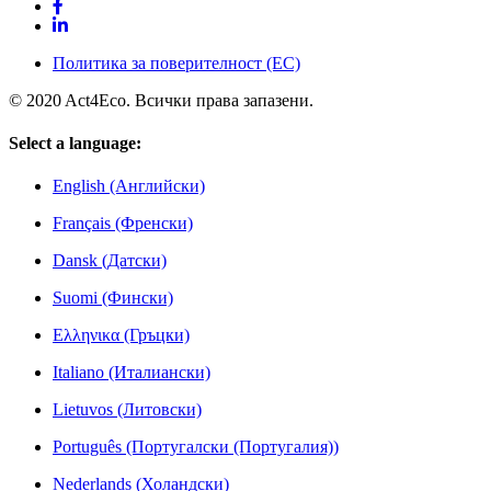
Политика за поверителност (ЕС)
© 2020 Act4Еco. Всички права запазени.
Select a language:
English (Английски)
Français (Френски)
Dansk (Датски)
Suomi (Фински)
Ελληνικα (Гръцки)
Italiano (Италиански)
Lietuvos (Литовски)
Português (Португалски (Португалия))
Nederlands (Холандски)