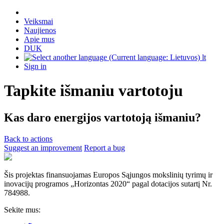
Veiksmai
Naujienos
Apie mus
DUK
lt
Sign in
Tapkite išmaniu vartotoju
Kas daro energijos vartotoją išmaniu?
Back to actions
Suggest an improvement
Report a bug
Šis projektas finansuojamas Europos Sąjungos mokslinių tyrimų ir
inovacijų programos „Horizontas 2020“ pagal dotacijos sutartį Nr.
784988.
Sekite mus: