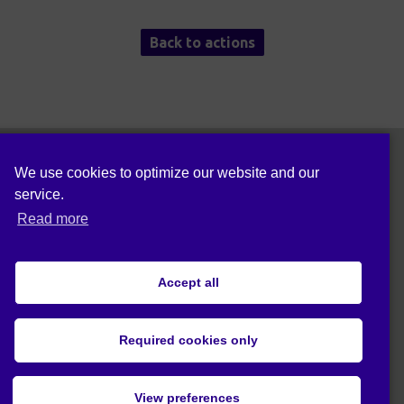
Back to actions
We use cookies to optimize our website and our
service.
Последвайте ни в социалните мрежи
Read more
Accept all
Политика за поверителност (ЕС)
© 2020 Act4Еco. Всички права запазени.
Required cookies only
Този проект е получил финансиране от
програмата за научни изследвания и
View preferences
иновации на Европейския съюз