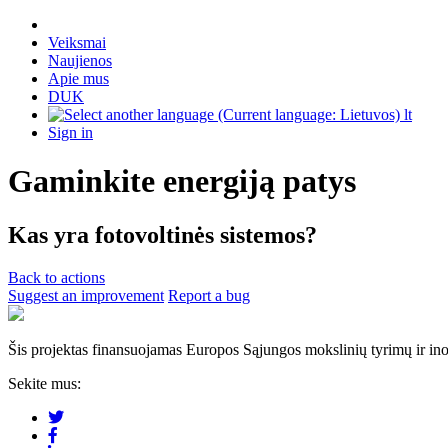
Veiksmai
Naujienos
Apie mus
DUK
lt
Sign in
Gaminkite energiją patys
Kas yra fotovoltinės sistemos?
Back to actions
Suggest an improvement
Report a bug
Šis projektas finansuojamas Europos Sąjungos mokslinių tyrimų ir in
Sekite mus: