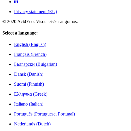
Privacy statement (EU)
© 2020 Act4Eco. Visos teisės saugomos.
Select a language:
English (English)
Français (French)
Български (Bulgarian)
Dansk (Danish)
Suomi (Finnish)
Ελληνικα (Greek)
Italiano (Italian)
Português (Portuguese, Portugal)
Nederlands (Dutch)