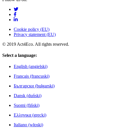
Cookie policy (EU)
Privacy statement (EU)
© 2019 Act4Eco. All rights reserved.
Select a language:
English (angielski)
Français (francuski)
Български (bułgarski)
Dansk (duński)
Suomi (fiński)
Ελληνικα (grecki)
Italiano (włoski)