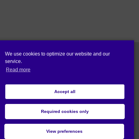
We use cookies to optimize our website and our
service.
Ακολούθησε μας σε:
Read more
Accept all
Δήλωση Προστασίας Δεδομένων (ΕΕ)
Required cookies only
© 2020 Act4Eco. All rights reserved.
Αυτό το έργο έλαβε χρηματοδότηση από
View preferences
το πρόγραμμα έρευνας και καινοτομίας
«HORIZON 2020» της Ευρωπαϊκής Ένωσης