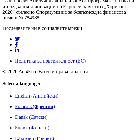
Този проект е получил финансиране от програмата за научни
изследвания и иновации на Европейския съюз „Хоризонт
2020“ съгласно Споразумение за безвъзмездна финансова
помощ № 784988.
Последвайте ни в социалните мрежи
Политика за поверителност (ЕС)
© 2020 Act4Еco. Всички права запазени.
Select a language:
English (Английски)
Français (Френски)
Dansk (Датски)
Suomi (Фински)
Ελληνικα (Гръцки)