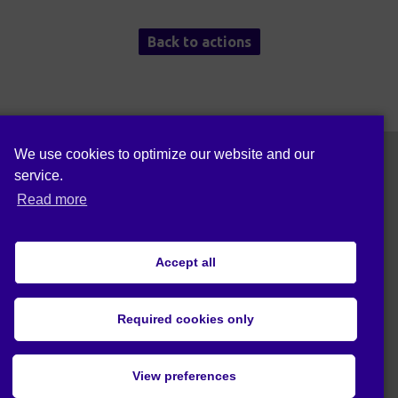
Back to actions
We use cookies to optimize our website and our
service.
Siga-nos em:
Read more
Accept all
Política de privacidade (UE)
Required cookies only
© 2020 Act4Eco. Todos os direitos reservados.
View preferences
Este projeto recebeu financiamento do
programa de investigação e inovação