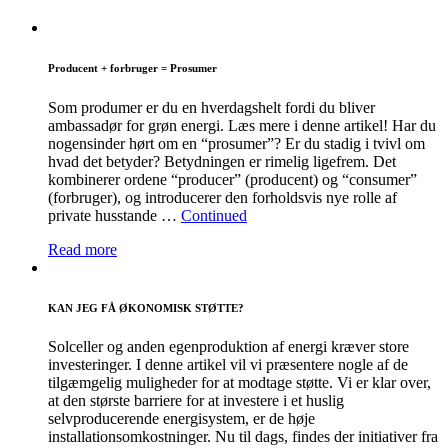
Producent + forbruger = Prosumer
Som produmer er du en hverdagshelt fordi du bliver
ambassadør for grøn energi. Læs mere i denne artikel! Har du
nogensinder hørt om en “prosumer”? Er du stadig i tvivl om
hvad det betyder? Betydningen er rimelig ligefrem. Det
kombinerer ordene “producer” (producent) og “consumer”
(forbruger), og introducerer den forholdsvis nye rolle af
private husstande …
Continued
Read more
KAN JEG FÅ ØKONOMISK STØTTE?
Solceller og anden egenproduktion af energi kræver store
investeringer. I denne artikel vil vi præsentere nogle af de
tilgæmgelig muligheder for at modtage støtte. Vi er klar over,
at den største barriere for at investere i et huslig
selvproducerende energisystem, er de høje
installationsomkostninger. Nu til dags, findes der initiativer fra