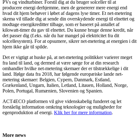
PVs og vindturbiner. Forstil dig at du bruger solceller til at
producere energi derhjemme, men de genererer mere energi end
hvad dit hjem behøver i løbet af dagens lyse timer. Et net-metering
skema vil tillade dig at sende din overskydende energi til elnettet og
modtage energikreditter tilbage, som er baseret på antallet af
kilowatt-timer du gav til elnettet. Du kunne bruge denne kredit, når
det passer dig (f.eks. når du har mangel på elektricitet fra dit
solcellesystem). For at opsumere, sikrer net-metering at energien i dit
hjem ikke går til spilde.
Det er vigtigt at huske på, at net-metering politikker varierer meget
fra land til land, og dermed at være sørge for at din research
omhandler hvilke net-metering skemaer der er tilstrækkelige i dit
land. Ifølge data fra 2018, har følgende europæiske lande net-
metering skemaer: Belgien, Cypern, Danmark, Estland,
Grækenland, Ungarn, Italien, Letland, Litauen, Holland, Norge,
Polen, Portugal, Rumænien, Slovenien og Spanien.
ACT4ECO platformen vil give videnskabelig funderet og let
forståelig information omkring teknologier og muligheder for
egenproduktion af energi.
Klik her for mere information
.
More news