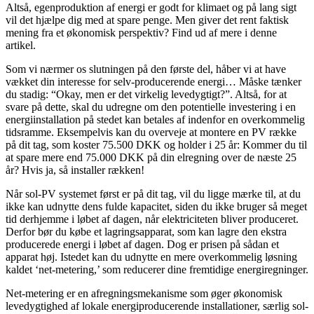
Altså, egenproduktion af energi er godt for klimaet og på lang sigt
vil det hjælpe dig med at spare penge. Men giver det rent faktisk
mening fra et økonomisk perspektiv? Find ud af mere i denne
artikel.
Som vi nærmer os slutningen på den første del, håber vi at have
vækket din interesse for selv-producerende energi… Måske tænker
du stadig: “Okay, men er det virkelig levedygtigt?”. Altså, for at
svare på dette, skal du udregne om den potentielle investering i en
energiinstallation på stedet kan betales af indenfor en overkommelig
tidsramme. Eksempelvis kan du overveje at montere en PV række
på dit tag, som koster 75.500 DKK og holder i 25 år: Kommer du til
at spare mere end 75.000 DKK på din elregning over de næste 25
år? Hvis ja, så installer rækken!
Når sol-PV systemet først er på dit tag, vil du ligge mærke til, at du
ikke kan udnytte dens fulde kapacitet, siden du ikke bruger så meget
tid derhjemme i løbet af dagen, når elektriciteten bliver produceret.
Derfor bør du købe et lagringsapparat, som kan lagre den ekstra
producerede energi i løbet af dagen. Dog er prisen på sådan et
apparat høj. Istedet kan du udnytte en mere overkommelig løsning
kaldet ‘net-metering,’ som reducerer dine fremtidige energiregninger.
Net-metering er en afregningsmekanisme som øger økonomisk
levedygtighed af lokale energiproducerende installationer, særlig sol-