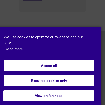
We use cookies to optimize our website and our
service.
Siga-nos em:
Read more
Accept all
Política de privacidade (UE)
Required cookies only
© 2020 Act4Eco. Todos os direitos reservados.
View preferences
Este projeto recebeu financiamento do
programa de investigação e inovação
H2020 da União Europeia através do
contrato de financiamento n.º 784988.