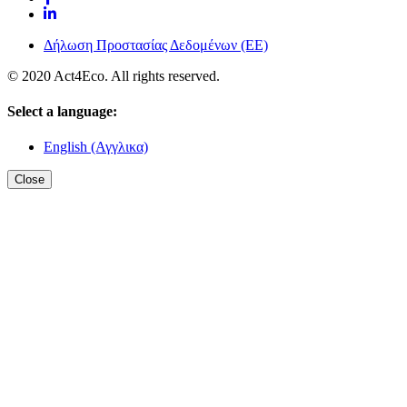
Δήλωση Προστασίας Δεδομένων (ΕΕ)
© 2020 Act4Eco. All rights reserved.
Select a language:
English (Αγγλικα)
Close