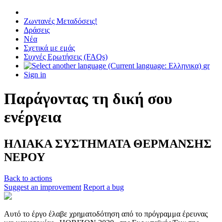
Ζωντανές Μεταδόσεις!
Δράσεις
Νέα
Σχετικά με εμάς
Συχνές Ερωτήσεις (FAQs)
gr
Sign in
Παράγοντας τη δική σου
ενέργεια
ΗΛΙΑΚΑ ΣΥΣΤΗΜΑΤΑ ΘΕΡΜΑΝΣΗΣ
ΝΕΡΟΥ
Back to actions
Suggest an improvement
Report a bug
Αυτό το έργο έλαβε χρηματοδότηση από το πρόγραμμα έρευνας