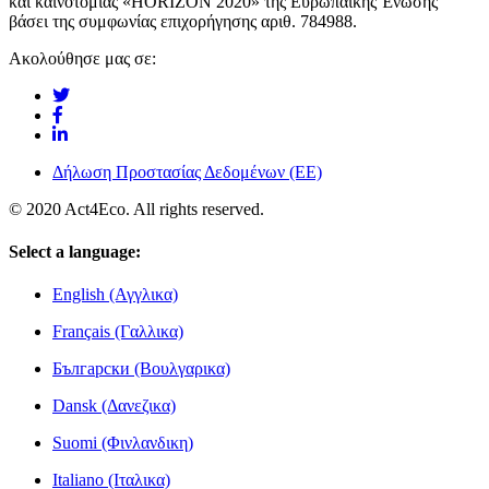
και καινοτομίας «HORIZON 2020» της Ευρωπαϊκής Ένωσης
βάσει της συμφωνίας επιχορήγησης αριθ. 784988.
Ακολούθησε μας σε:
Δήλωση Προστασίας Δεδομένων (ΕΕ)
© 2020 Act4Eco. All rights reserved.
Select a language:
English (Αγγλικα)
Français (Γαλλικα)
Български (Βουλγαρικα)
Dansk (Δανεζικα)
Suomi (Φινλανδικη)
Italiano (Ιταλικα)