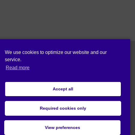
We use cookies to optimize our website and our
service.
Ακολούθησε μας σε:
Read more
Accept all
Δήλωση Προστασίας Δεδομένων (ΕΕ)
Required cookies only
© 2020 Act4Eco. All rights reserved.
Αυτό το έργο έλαβε χρηματοδότηση από
View preferences
το πρόγραμμα έρευνας και καινοτομίας
«HORIZON 2020» της Ευρωπαϊκής Ένωσης