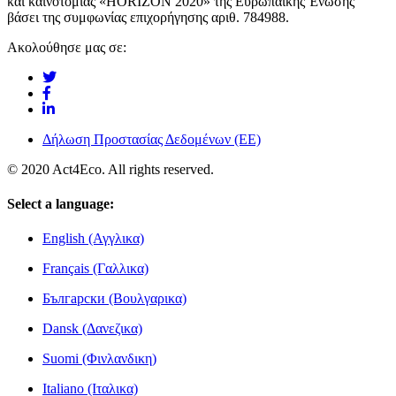
και καινοτομίας «HORIZON 2020» της Ευρωπαϊκής Ένωσης
βάσει της συμφωνίας επιχορήγησης αριθ. 784988.
Ακολούθησε μας σε:
Δήλωση Προστασίας Δεδομένων (ΕΕ)
© 2020 Act4Eco. All rights reserved.
Select a language:
English (Αγγλικα)
Français (Γαλλικα)
Български (Βουλγαρικα)
Dansk (Δανεζικα)
Suomi (Φινλανδικη)
Italiano (Ιταλικα)