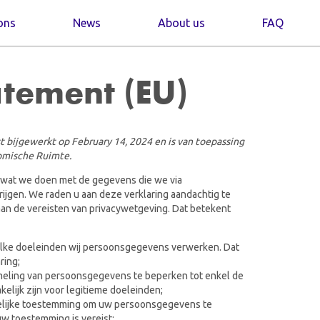
ons
News
About us
FAQ
atement (EU)
st bijgewerkt op February 14, 2024 en is van toepassing
omische Ruimte.
t wat we doen met de gegevens die we via
rijgen. We raden u aan deze verklaring aandachtig te
an de vereisten van privacywetgeving. Dat betekent
elke doeleinden wij persoonsgegevens verwerken. Dat
ring;
meling van persoonsgegevens te beperken tot enkel de
lijk zijn voor legitieme doeleinden;
kkelijke toestemming om uw persoonsgegevens te
uw toestemming is vereist;