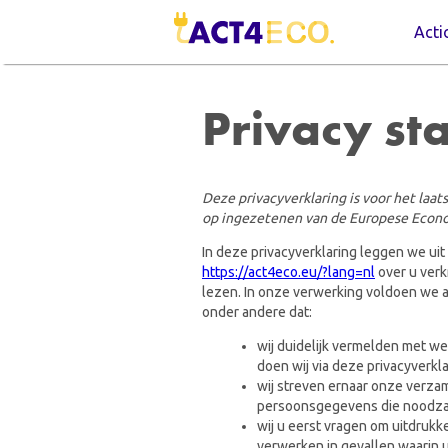
Acti
Privacy st
Deze privacyverklaring is voor het laat
op ingezetenen van de Europese Econ
In deze privacyverklaring leggen we ui
https://act4eco.eu/?lang=nl
over u verk
lezen. In onze verwerking voldoen we a
onder andere dat:
wij duidelijk vermelden met w
doen wij via deze privacyverkla
wij streven ernaar onze verza
persoonsgegevens die noodzake
wij u eerst vragen om uitdru
verwerken in gevallen waarin 