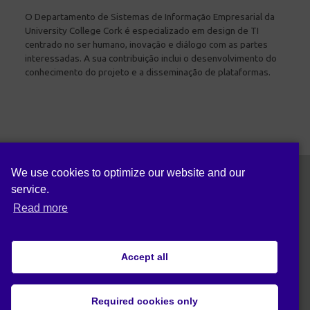
O Departamento de Sistemas de Informação Empresarial da
University College Cork é especializado em design de TI
centrado no ser humano, inovação e diálogo com as partes
interessadas. A sua contribuição inclui o desenvolvimento do
conhecimento do projeto e a disseminação de plataformas.
We use cookies to optimize our website and our
service.
Siga-nos em:
Read more
Accept all
Política de privacidade (UE)
Required cookies only