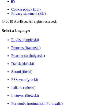
Cookie policy (EU)
Privacy statement (EU)
© 2019 Act4Eco. All rights reserved.
Select a language:
English (angielski)
Français (francuski)
Български (bułgarski)
Dansk (duński)
Suomi (fiński)
Ελληνικα (grecki)
Italiano (włoski)
Lietuvos (litewski)
Português (portugalski, Portugalia)