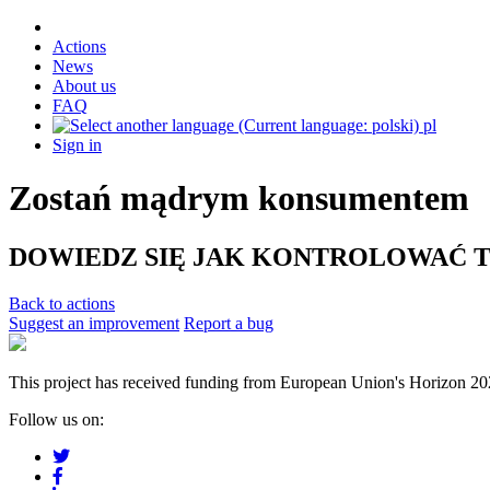
Actions
News
About us
FAQ
pl
Sign in
Zostań mądrym konsumentem
DOWIEDZ SIĘ JAK KONTROLOWAĆ 
Back to actions
Suggest an improvement
Report a bug
This project has received funding from European Union's Horizon 2
Follow us on: