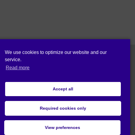
We use cookies to optimize our website and our
service.
Siga-nos em:
Read more
Accept all
Política de privacidade (UE)
Required cookies only
© 2020 Act4Eco. Todos os direitos reservados.
View preferences
Este projeto recebeu financiamento do
programa de investigação e inovação