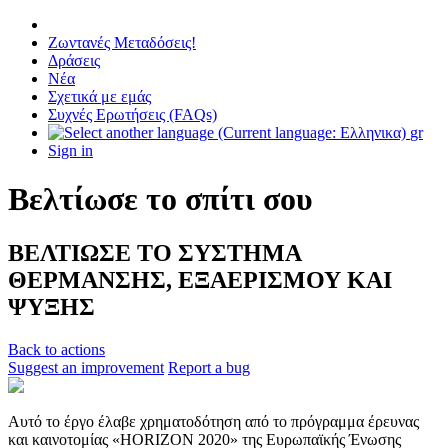
Ζωντανές Μεταδόσεις!
Δράσεις
Νέα
Σχετικά με εμάς
Συχνές Ερωτήσεις (FAQs)
gr
Sign in
Βελτίωσε το σπίτι σου
ΒΕΛΤΙΩΣΕ ΤΟ ΣΥΣΤΗΜΑ
ΘΕΡΜΑΝΣΗΣ, ΕΞΑΕΡΙΣΜΟΥ ΚΑΙ
ΨΥΞΗΣ
Back to actions
Suggest an improvement
Report a bug
Αυτό το έργο έλαβε χρηματοδότηση από το πρόγραμμα έρευνας
και καινοτομίας «HORIZON 2020» της Ευρωπαϊκής Ένωσης