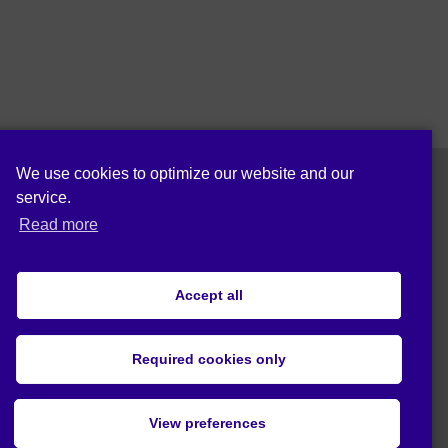
We use cookies to optimize our website and our
service.
Seguici!
Read more
Accept all
Privacy statement (EU)
Required cookies only
© 2020 Act4Eco. Tutti i diritti sono riservati.
View preferences
Il progetto ha ricevuto il finanziamento
dell'Unione Europea nell'ambito del