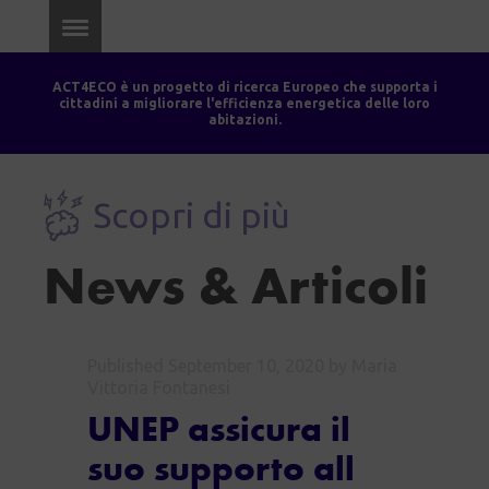
ACT4ECO è un progetto di ricerca Europeo che supporta i
cittadini a migliorare l'efficienza energetica delle loro
abitazioni.
Scopri di più
News & Articoli
Published
September 10, 2020
by Maria
Vittoria Fontanesi
UNEP assicura il
suo supporto all