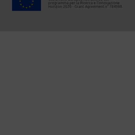
programma per la Ricerca e l'Innovazione
Horizon 2020 - Grant Agreement n° 784988.